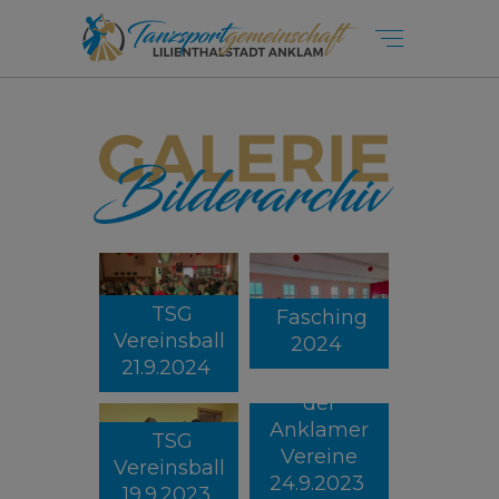
TSG
Fasching
Vereinsball
2024
21.9.2024
Festumzug
der
Anklamer
TSG
Vereine
Vereinsball
24.9.2023
19.9.2023