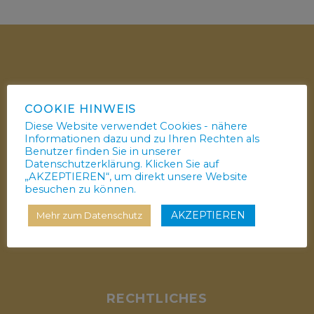
KONTAKT
COOKIE HINWEIS
Diese Website verwendet Cookies - nähere
Tanzsportgemeinschaft
Informationen dazu und zu Ihren Rechten als
Benutzer finden Sie in unserer
Lilienthalstadt Anklam e.V.
Datenschutzerklärung. Klicken Sie auf
Demminer Landstraße 9
„AKZEPTIEREN“, um direkt unsere Website
besuchen zu können.
17389 Anklam
Tel.: 03971 – 21 05 61
AKZEPTIEREN
Mehr zum Datenschutz
info@tsg-anklam.de
RECHTLICHES