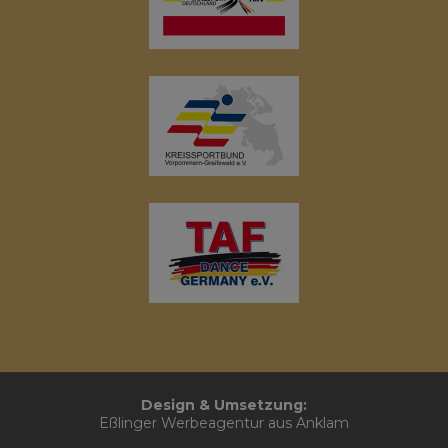
Design & Umsetzung:
Eßlinger Werbeagentur aus Anklam