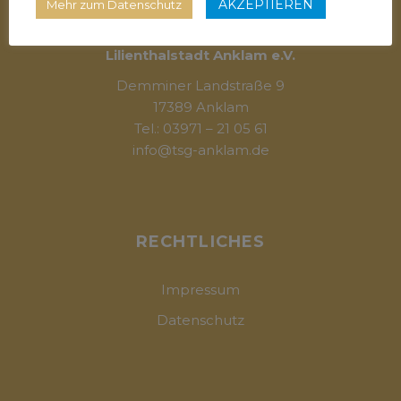
AKZEPTIEREN
Mehr zum Datenschutz
Tanzsportgemeinschaft
Lilienthalstadt Anklam e.V.
Demminer Landstraße 9
17389 Anklam
Tel.: 03971 – 21 05 61
info@tsg-anklam.de
RECHTLICHES
Impressum
Datenschutz