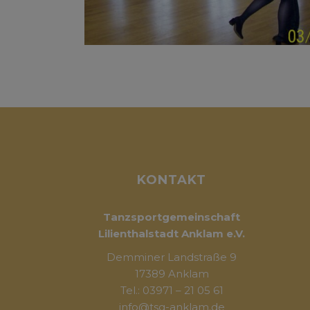
KONTAKT
Tanzsportgemeinschaft
Lilienthalstadt Anklam e.V.
Demminer Landstraße 9
17389 Anklam
Tel.: 03971 – 21 05 61
info@tsg-anklam.de