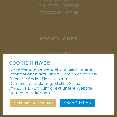
Tel.: 03971 – 21 05 61
info@tsg-anklam.de
RECHTLICHES
Impressum
Datenschutz
COOKIE HINWEIS
Diese Website verwendet Cookies - nähere
Informationen dazu und zu Ihren Rechten als
Benutzer finden Sie in unserer
Datenschutzerklärung. Klicken Sie auf
NÜTZLICHE LINKS
„AKZEPTIEREN“, um direkt unsere Website
besuchen zu können.
Formulare
AKZEPTIEREN
Mehr zum Datenschutz
Trainingszeiten