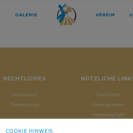
E
GALERIE
VEREIN
U
RECHTLICHES
NÜTZLICHE LINK
Impressum
Formulare
Datenschutz
Trainingszeiten
Mitgliedschaft
Wir stellen uns vor
COOKIE HINWEIS