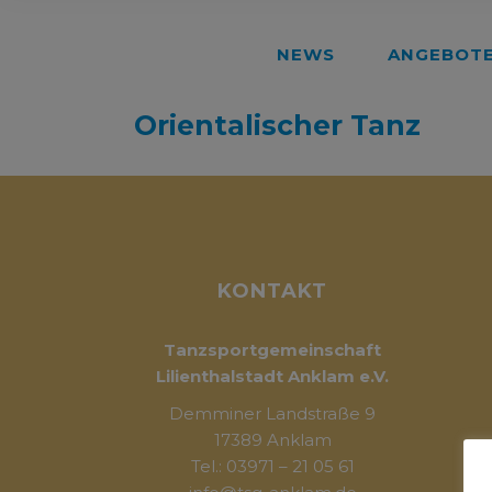
NEWS
ANGEBOT
Orientalischer Tanz
KONTAKT
Tanzsportgemeinschaft
Lilienthalstadt Anklam e.V.
Demminer Landstraße 9
17389 Anklam
Tel.: 03971 – 21 05 61